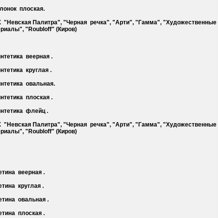
олонок плоская.
Х "Невская Палитра", "Черная речка", "Арти", "Гамма", "Художественные
риалы", "Roubloff" (Киров)
интетика веерная .
интетика круглая .
интетика овальная.
интетика плоская .
интетика флейц .
Х "Невская Палитра", "Черная речка", "Арти", "Гамма", "Художественные
риалы", "Roubloff" (Киров)
етина веерная .
етина круглая .
етина овальная .
етина плоская .