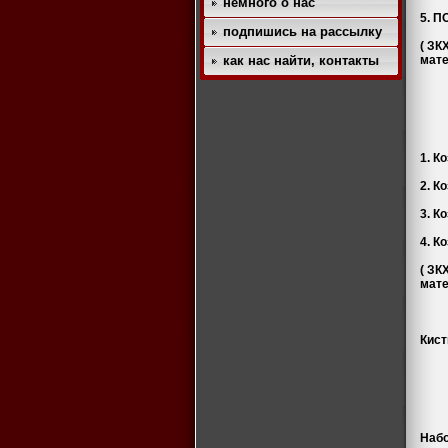
немного о нас
5. П
подпишись на рассылку
( ЗК
как нас найти, контакты
мате
1. К
2.
3
4.
( ЗК
мате
Кист
Набо