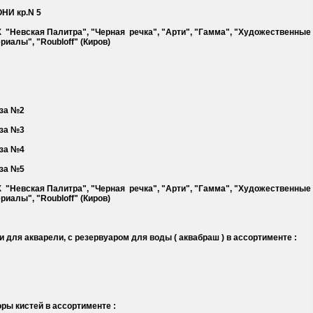
ОНИ кр.N 5
Х "Невская Палитра", "Черная речка", "Арти", "Гамма", "Художественные
риалы", "Roubloff" (Киров)
оза №2
 Коза №3
. Коза №4
 Коза №5
Х "Невская Палитра", "Черная речка", "Арти", "Гамма", "Художественные
риалы", "Roubloff" (Киров)
и для акварели, с резервуаром для воды ( аквабраш ) в ассортименте :
ры кистей в ассортименте :