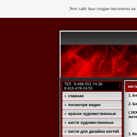
Этот сайт был создан бесплатно на
ТЕЛ : 8-496-551-74-36
кист
8-910-478-24-55
1. Б
главная
2. Б
посмотри видео
( ЗК
краски художественные
мате
кисти художественные
кисти для дизайна ногтей
1. К