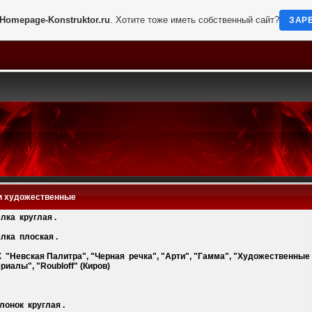
Homepage-Konstruktor.ru
. Хотите тоже иметь собственный сайт?
ЗАР
и художественные
елка круглая .
елка плоская .
Х "Невская Палитра", "Черная речка", "Арти", "Гамма", "Художественные
риалы", "Roubloff" (Киров)
олонок круглая .