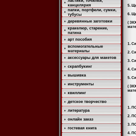
ластики, точилки,
канцелярия
5. Щ
папки, портфели, сумки,
6. 
тубусы
деревянные заготовки
( ЗК
мате
кракелюр, старение,
патина
арт пособия
1. С
вспомогательные
материалы
2. С
аксессуары для макетов
3. С
скрапбукинг
4. С
вышивка
5. С
инструменты
( ЗК
мате
квиллинг
детское творчество
1. П
литература
2. П
онлайн заказ
3. П
гостевая книга
4. П