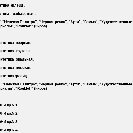
етина флейц .
Щетина трафаретная .
Х "Невская Палитра", "Черная речка", "Арти", "Гамма", "Художественные
риалы", "Roubloff" (Киров)
интетика веерная.
интетика круглая.
интетика овальная.
интетика плоская.
интетика флейц.
Х "Невская Палитра", "Черная речка", "Арти", "Гамма", "Художественные
риалы", "Roubloff" (Киров)
ОНИ кр.N 1
ОНИ кр.N 2
ОНИ кр.N 3
ОНИ кр.N 4