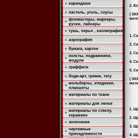
карандаши
2. К
пастель, уголь, соусы
( ЗК
мате
фломастеры, маркеры,
ручки, лайнеры
тушь, перья , каллиграфия
1. С
аэрография
2. С
бумага, картон
3. С
холсты, подрамники,
модули
4. С
граффити
5. С
боди-арт, гримм, тату
( ЗК
мольберты, этюдники,
мате
планшеты
материалы по ткани
материалы для лепки
1. Щ
материалы по стеклу,
керамике
2. Щ
золочение
3. Щ
чертежные
принадлежности
4. Щ